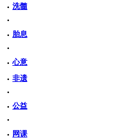
洗髓
胎息
心意
非遗
公益
网课